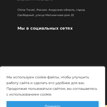
China Travel, Россия. Амурская область, город
Свободный, улица Мельничная дом 22
Мы в социальных сетях
Все права защищены
Мы используем cookie-файлы, чтобы улучшить
Политика конфиденциальности
работу сайта и сделать его удобнее для вас.
Продолжая пользоваться сайтом, вы соглашаетесь
Мощно и креативно от
Monstro-studio
с использованием cookie.
Принять