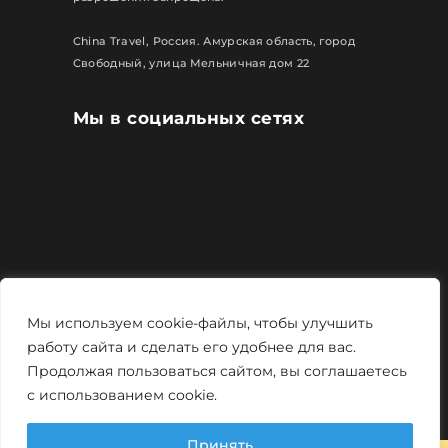
China Travel, Россия. Амурская область, город
Свободный, улица Мельничная дом 22
Мы в социальных сетях
Все права защищены
Мы используем cookie-файлы, чтобы улучшить
Политика конфиденциальности
работу сайта и сделать его удобнее для вас.
Продолжая пользоваться сайтом, вы соглашаетесь
Мощно и креативно от
Monstro-studio
с использованием cookie.
Принять