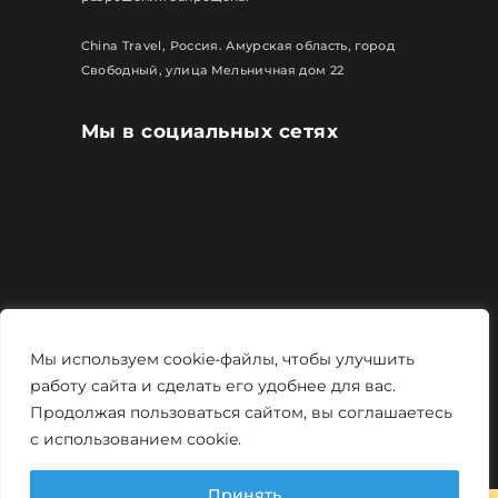
China Travel, Россия. Амурская область, город
Свободный, улица Мельничная дом 22
Мы в социальных сетях
Все права защищены
Мы используем cookie-файлы, чтобы улучшить
Политика конфиденциальности
работу сайта и сделать его удобнее для вас.
Продолжая пользоваться сайтом, вы соглашаетесь
Мощно и креативно от
Monstro-studio
с использованием cookie.
Принять