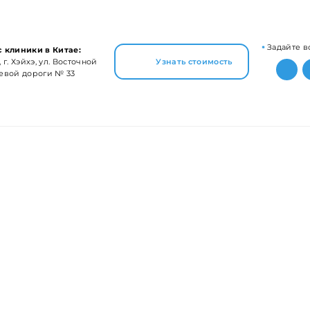
Задайте в
 клиники в Китае:
 г. Хэйхэ, ул. Восточной
Узнать стоимость
евой дороги № 33