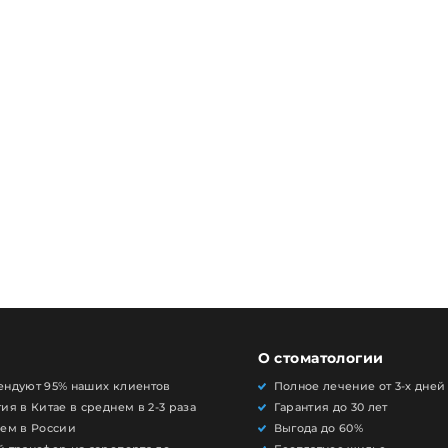
О стоматологии
ендуют 95% наших клиентов
Полное лечение от 3-х дней
ия в Китае в среднем в 2-3 раза
Гарантия до 30 лет
чем в России
Выгода до 60%