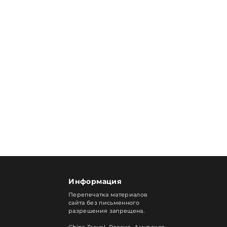
Информация
Перепечатка материалов
сайта без письменного
разрешения запрещена.
China Travel, Россия. Амурская