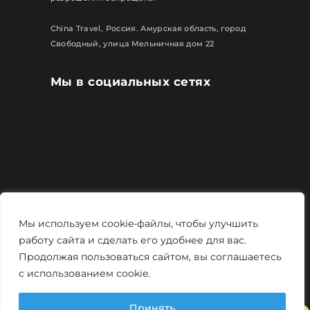
China Travel, Россия. Амурская область, город
Свободный, улица Мельничная дом 22
Мы в социальных сетях
Все права защищены
Мы используем cookie-файлы, чтобы улучшить
Политика конфиденциальности
работу сайта и сделать его удобнее для вас.
Продолжая пользоваться сайтом, вы соглашаетесь
Мощно и креативно от
Monstro-studio
с использованием cookie.
Принять