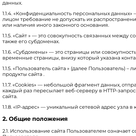
данных.
1.1.4. «Конфиденциальность персональных данных
лицом требование не допускать их распространени
или наличия иного законного основания.
1.1.5. «Сайт » — это совокупность связанных между с
также его субдоменах.
1.1.6. «Субдомены» — это страницы или совокупност
временные страницы, внизу который указана кон
1.1.5. «Пользователь сайта » (далее Пользователь)
продукты сайта .
1.1.7. «Cookies» — небольшой фрагмент данных, от
каждый раз пересылает веб-серверу в HTTP-запрос
сайта.
1.1.8. «IP-адрес» — уникальный сетевой адрес узла 
2. Общие положения
2.1. Использование сайта Пользователем означает