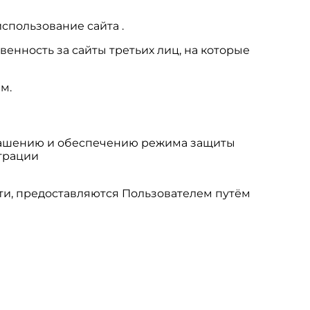
спользование сайта .
венность за сайты третьих лиц, на которые
м.
глашению и обеспечению режима защиты
трации
ти, предоставляются Пользователем путём