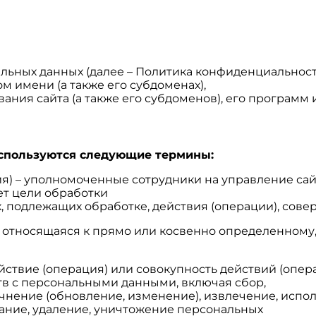
ьных данных (далее – Политика конфиденциальност
ом имени (а также его субдоменах),
ния сайта (а также его субдоменов), его программ и
используются следующие термины:
ия) – уполномоченные сотрудники на управление сай
ет цели обработки
х, подлежащих обработке, действия (операции), со
, относящаяся к прямо или косвенно определенному
ействие (операция) или совокупность действий (опе
тв с персональными данными, включая сбор,
очнение (обновление, изменение), извлечение, испо
вание, удаление, уничтожение персональных