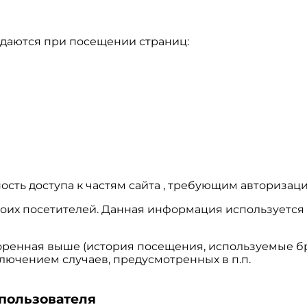
едаются при посещении страниц:
ость доступа к частям сайта , требующим авторизаци
х своих посетителей. Данная информация использует
оренная выше (история посещения, используемые бр
лючением случаев, предусмотренных в п.п.
 пользователя