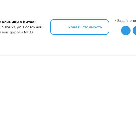
Задайте в
 клиники в Китае:
 г. Хэйхэ, ул. Восточной
Узнать стоимость
евой дороги № 33