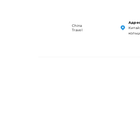
Адрес
China
Китай,
Travel
кольц