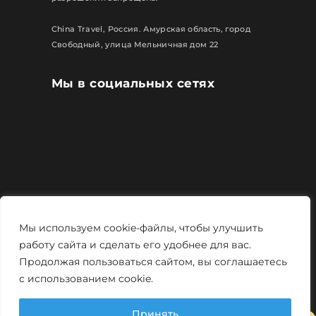
China Travel, Россия. Амурская область, город
Свободный, улица Мельничная дом 22
Мы в социальных сетях
Все права защищены
Мы используем cookie-файлы, чтобы улучшить
Политика конфиденциальности
работу сайта и сделать его удобнее для вас.
Продолжая пользоваться сайтом, вы соглашаетесь
Мощно и креативно от
Monstro-studio
с использованием cookie.
Принять