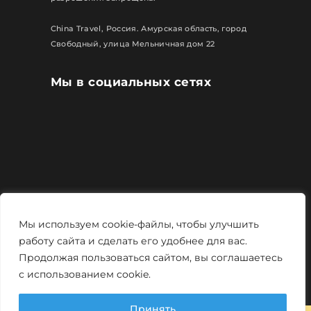
China Travel, Россия. Амурская область, город
Свободный, улица Мельничная дом 22
Мы в социальных сетях
Все права защищены
Мы используем cookie-файлы, чтобы улучшить
Политика конфиденциальности
работу сайта и сделать его удобнее для вас.
Продолжая пользоваться сайтом, вы соглашаетесь
Мощно и креативно от
Monstro-studio
с использованием cookie.
Принять