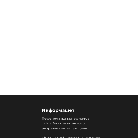
Информация
Перепечатка материалов
сайта без письменного
разрешения запрещена.
China Travel, Россия. Амурская