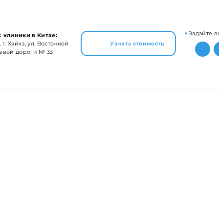
Задайте в
 клиники в Китае:
 г. Хэйхэ, ул. Восточной
Узнать стоимость
евой дороги № 33