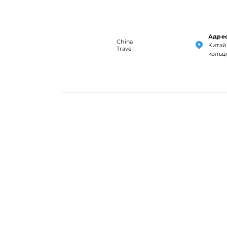
Адрес
China
Китай,
Travel
кольц