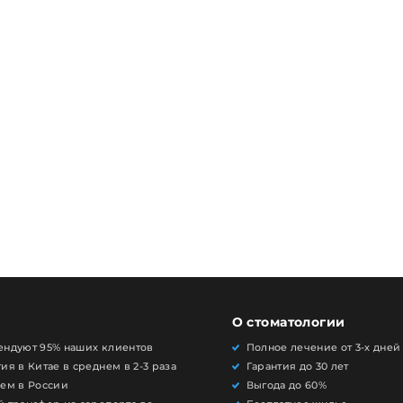
О стоматологии
ендуют 95% наших клиентов
Полное лечение от 3-х дней
ия в Китае в среднем в 2-3 раза
Гарантия до 30 лет
чем в России
Выгода до 60%