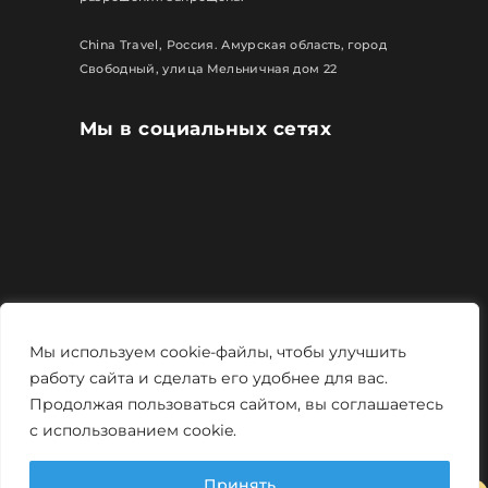
China Travel, Россия. Амурская область, город
Свободный, улица Мельничная дом 22
Мы в социальных сетях
Все права защищены
Мы используем cookie-файлы, чтобы улучшить
Политика конфиденциальности
работу сайта и сделать его удобнее для вас.
Продолжая пользоваться сайтом, вы соглашаетесь
Мощно и креативно от
Monstro-studio
с использованием cookie.
Принять