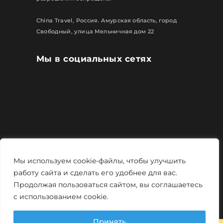
China Travel, Россия. Амурская область, город
Свободный, улица Мельничная дом 22
Мы в социальных сетях
Все права защищены
Мы используем cookie-файлы, чтобы улучшить
Политика конфиденциальности
работу сайта и сделать его удобнее для вас.
Продолжая пользоваться сайтом, вы соглашаетесь
Мощно и креативно от
Monstro-studio
с использованием cookie.
Принять