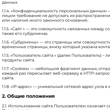
данных.
1.1.4. «Конфиденциальность персональных данных
лицом требование не допускать их распространени
или наличия иного законного основания.
1.1.5. «Сайт » — это совокупность связанных между с
также его субдоменах.
1.1.6. «Субдомены» — это страницы или совокупност
временные страницы, внизу который указана кон
1.1.5. «Пользователь сайта » (далее Пользователь)
продукты сайта .
1.1.7. «Cookies» — небольшой фрагмент данных, от
каждый раз пересылает веб-серверу в HTTP-запрос
сайта.
1.1.8. «IP-адрес» — уникальный сетевой адрес узла 
2. Общие положения
2.1. Использование сайта Пользователем означает