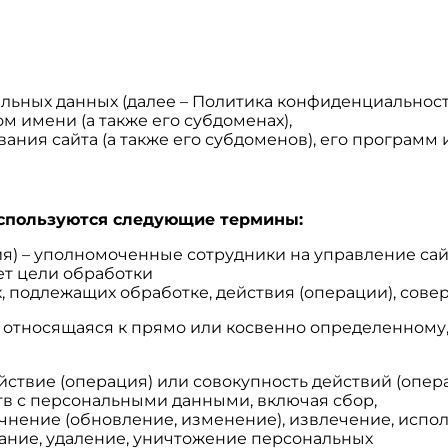
ьных данных (далее – Политика конфиденциальност
ом имени (а также его субдоменах),
ния сайта (а также его субдоменов), его программ и
используются следующие термины:
ия) – уполномоченные сотрудники на управление сай
ет цели обработки
х, подлежащих обработке, действия (операции), со
, относящаяся к прямо или косвенно определенному
ействие (операция) или совокупность действий (опе
тв с персональными данными, включая сбор,
очнение (обновление, изменение), извлечение, испо
вание, удаление, уничтожение персональных