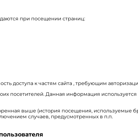
едаются при посещении страниц:
ость доступа к частям сайта , требующим авторизаци
х своих посетителей. Данная информация использует
оренная выше (история посещения, используемые бр
лючением случаев, предусмотренных в п.п.
 пользователя