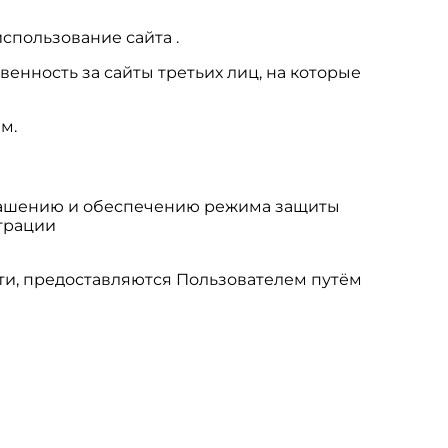
спользование сайта .
венность за сайты третьих лиц, на которые
м.
глашению и обеспечению режима защиты
трации
ти, предоставляются Пользователем путём