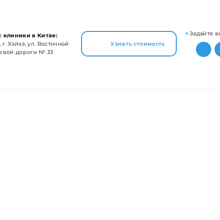
Задайте в
 клиники в Китае:
 г. Хэйхэ, ул. Восточной
Узнать стоимость
евой дороги № 33