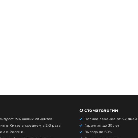
О стоматологии
ендуют 95% наших клиентов
Полное лечение от 3-х дней
ия в Китае в среднем в 2-3 раза
Гарантия до 30 лет
чем в России
Выгода до 60%