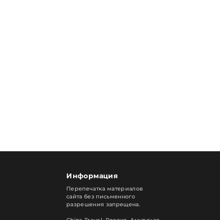
Информация
Перепечатка материалов
сайта без письменного
разрешения запрещена.
China Travel, Россия. Амурская