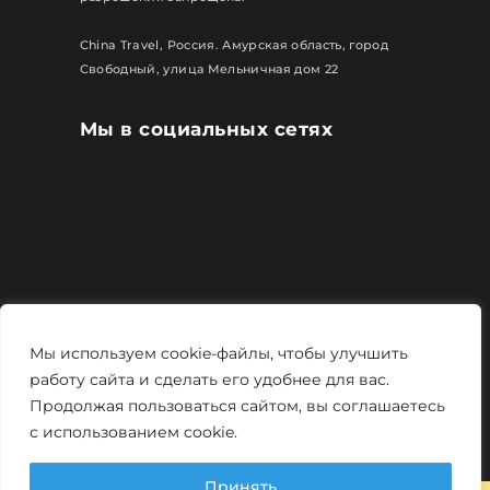
China Travel, Россия. Амурская область, город
Свободный, улица Мельничная дом 22
Мы в социальных сетях
Все права защищены
Мы используем cookie-файлы, чтобы улучшить
Политика конфиденциальности
работу сайта и сделать его удобнее для вас.
Продолжая пользоваться сайтом, вы соглашаетесь
Мощно и креативно от
Monstro-studio
с использованием cookie.
Принять