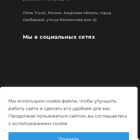
China Travel, Россия. Амурская область, город
Свободный, улица Мельничная дом 22
Мы в социальных сетях
Все права защищены
Мы используем cookie-файлы, чтобы улучшить
Политика конфиденциальности
работу сайта и сделать его удобнее для вас.
Продолжая пользоваться сайтом, вы соглашаетесь
Мощно и креативно от
Monstro-studio
с использованием cookie.
Принять