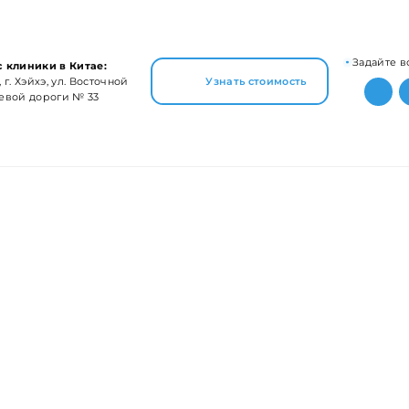
Задайте в
 клиники в Китае:
 г. Хэйхэ, ул. Восточной
Узнать стоимость
евой дороги № 33