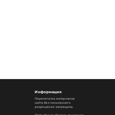
Информация
Перепечатка материалов
сайта без письменного
разрешения запрещена.
China Travel, Россия. Амурская