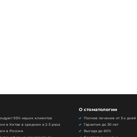
О стоматологии
ендуют 95% наших клиентов
Полное лечение от 3-х дней
ия в Китае в среднем в 2-3 раза
Гарантия до 30 лет
чем в России
Выгода до 60%