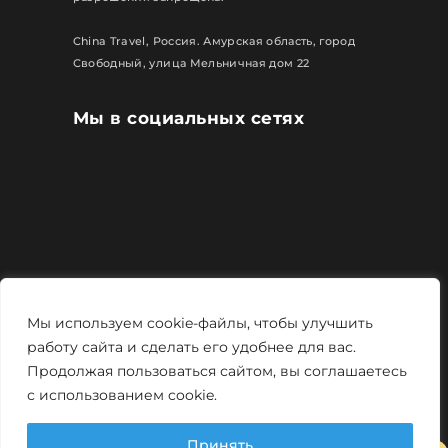
China Travel, Россия. Амурская область, город
Свободный, улица Мельничная дом 22
Мы в социальных сетях
Все права защищены
Мы используем cookie-файлы, чтобы улучшить
Политика конфиденциальности
работу сайта и сделать его удобнее для вас.
Продолжая пользоваться сайтом, вы соглашаетесь
Мощно и креативно от
Monstro-studio
с использованием cookie.
Принять