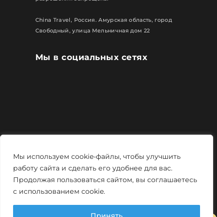
China Travel, Россия. Амурская область, город
Свободный, улица Мельничная дом 22
Мы в социальных сетях
Все права защищены
Мы используем cookie-файлы, чтобы улучшить
Политика конфиденциальности
работу сайта и сделать его удобнее для вас.
Продолжая пользоваться сайтом, вы соглашаетесь
Мощно и креативно от
Monstro-studio
с использованием cookie.
Принять