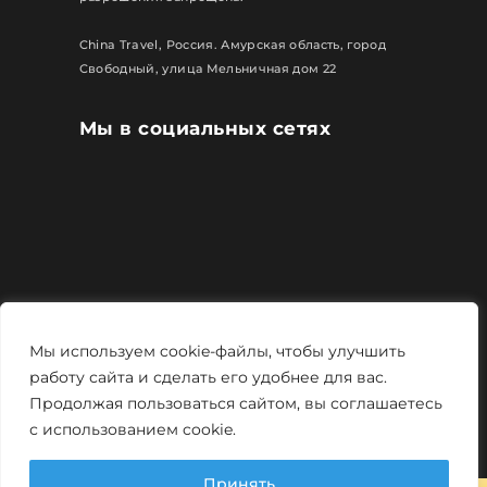
China Travel, Россия. Амурская область, город
Свободный, улица Мельничная дом 22
Мы в социальных сетях
Все права защищены
Мы используем cookie-файлы, чтобы улучшить
Политика конфиденциальности
работу сайта и сделать его удобнее для вас.
Продолжая пользоваться сайтом, вы соглашаетесь
Мощно и креативно от
Monstro-studio
с использованием cookie.
Принять