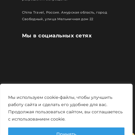
China Travel, Россия. Амурская область, город
Свободный, улица Мельничная дом 22
Мы в социальных сетях
Все права защищены
Мы используем cookie-файлы, чтобы улучшить
Политика конфиденциальности
работу сайта и сделать его удобнее для вас.
Продолжая пользоваться сайтом, вы соглашаетесь
Мощно и креативно от
Monstro-studio
с использованием cookie.
Принять