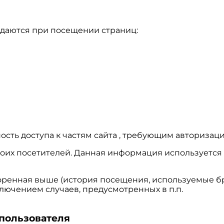
едаются при посещении страниц:
ость доступа к частям сайта , требующим авторизаци
х своих посетителей. Данная информация использует
оренная выше (история посещения, используемые бр
лючением случаев, предусмотренных в п.п.
 пользователя