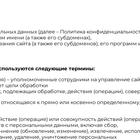
ьных данных (далее – Политика конфиденциальност
ом имени (а также его субдоменах),
ния сайта (а также его субдоменов), его программ и
используются следующие термины:
ия) – уполномоченные сотрудники на управление сай
ет цели обработки
х, подлежащих обработке, действия (операции), со
, относящаяся к прямо или косвенно определенному
ействие (операция) или совокупность действий (опе
тв с персональными данными, включая сбор,
очнение (обновление, изменение), извлечение, испо
вание, удаление, уничтожение персональных