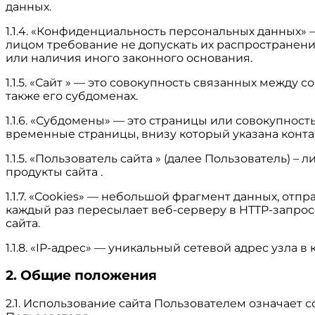
данных.
1.1.4. «Конфиденциальность персональных данных
лицом требование не допускать их распространени
или наличия иного законного основания.
1.1.5. «Сайт » — это совокупность связанных между с
также его субдоменах.
1.1.6. «Субдомены» — это страницы или совокупност
временные страницы, внизу который указана кон
1.1.5. «Пользователь сайта » (далее Пользователь)
продукты сайта .
1.1.7. «Cookies» — небольшой фрагмент данных, от
каждый раз пересылает веб-серверу в HTTP-запрос
сайта.
1.1.8. «IP-адрес» — уникальный сетевой адрес узла 
2. Общие положения
2.1. Использование сайта Пользователем означает