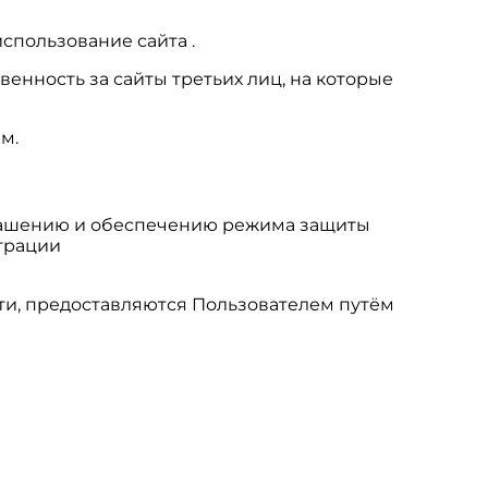
спользование сайта .
венность за сайты третьих лиц, на которые
м.
глашению и обеспечению режима защиты
трации
ти, предоставляются Пользователем путём