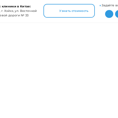
Задайте в
 клиники в Китае:
 г. Хэйхэ, ул. Восточной
Узнать стоимость
евой дороги № 33