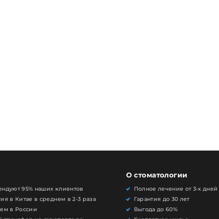
О стоматологии
ендуют 95% наших клиентов
Полное лечение от 3-х дней
ия в Китае в среднем в 2-3 раза
Гарантия до 30 лет
чем в России
Выгода до 60%