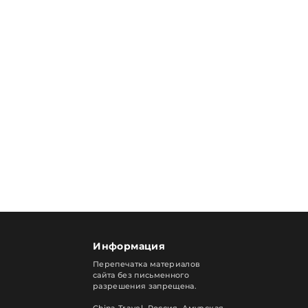
Информация
Перепечатка материалов
сайта без письменного
разрешения запрещена.
China Travel, Россия. Амурская