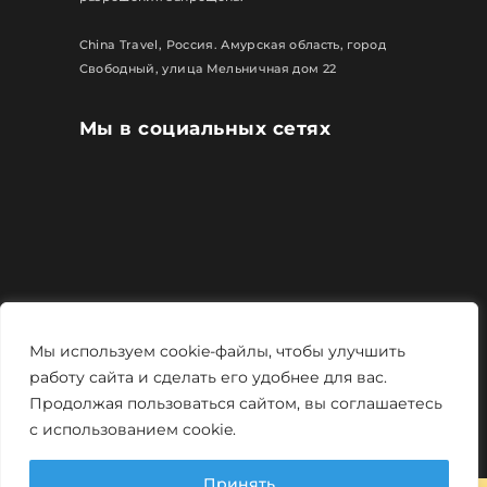
China Travel, Россия. Амурская область, город
Свободный, улица Мельничная дом 22
Мы в социальных сетях
Все права защищены
Мы используем cookie-файлы, чтобы улучшить
Политика конфиденциальности
работу сайта и сделать его удобнее для вас.
Продолжая пользоваться сайтом, вы соглашаетесь
Мощно и креативно от
Monstro-studio
с использованием cookie.
Принять