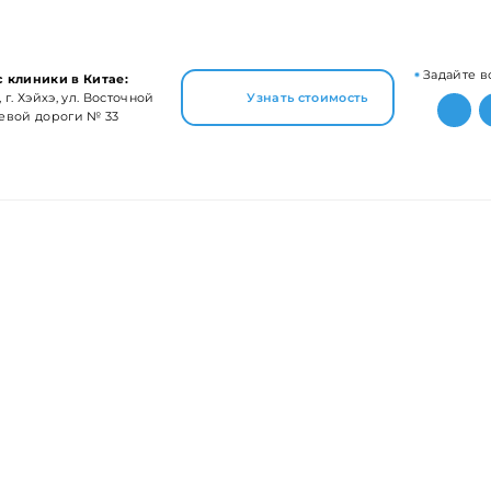
Задайте в
 клиники в Китае:
 г. Хэйхэ, ул. Восточной
Узнать стоимость
евой дороги № 33