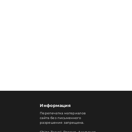
Информация
Перепечатка материалов
сайта без письменного
разрешения запрещена.
China Travel, Россия. Амурская