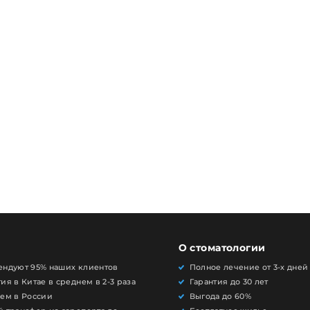
О стоматологии
ендуют 95% наших клиентов
Полное лечение от 3-х дней
ия в Китае в среднем в 2-3 раза
Гарантия до 30 лет
чем в России
Выгода до 60%