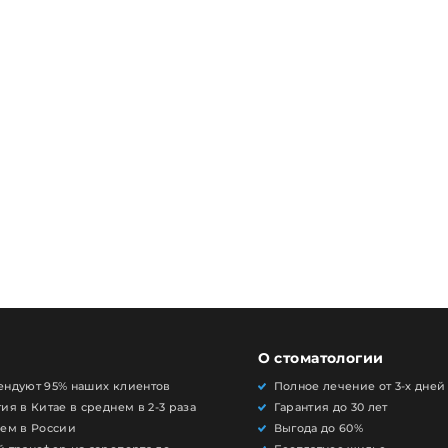
О стоматологии
ендуют 95% наших клиентов
Полное лечение от 3-х дней
ия в Китае в среднем в 2-3 раза
Гарантия до 30 лет
чем в России
Выгода до 60%