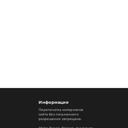
Информация
Перепечатка материалов
сайта без письменного
разрешения запрещена.
China Travel, Россия. Амурская