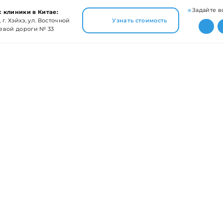
Задайте в
 клиники в Китае:
 г. Хэйхэ, ул. Восточной
Узнать стоимость
евой дороги № 33