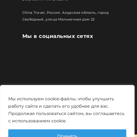
China Travel, Россия. Амурская область, город
Свободный, улица Мельничная дом 22
Мы в социальных сетях
Все права защищены
Мы используем cookie-файлы, чтобы улучшить
Политика конфиденциальности
работу сайта и сделать его удобнее для вас.
Продолжая пользоваться сайтом, вы соглашаетесь
Мощно и креативно от
Monstro-studio
с использованием cookie.
Принять