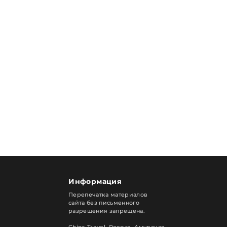
Информация
Перепечатка материалов
сайта без письменного
разрешения запрещена.
China Travel, Россия. Амурская