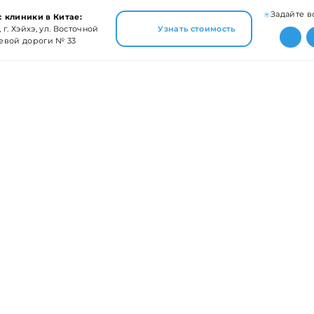
Задайте в
 клиники в Китае:
 г. Хэйхэ, ул. Восточной
Узнать стоимость
евой дороги № 33