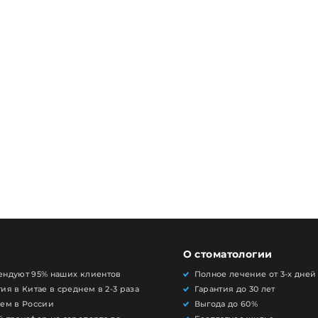
О стоматологии
ендуют 95% наших клиентов
Полное лечение от 3-х дней
ия в Китае в среднем в 2-3 раза
Гарантия до 30 лет
чем в России
Выгода до 60%