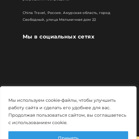
China Travel, Россия. Амурская область, город
Свободный, улица Мельничная дом 22
Мы в социальных сетях
Все права защищены
Мы используем cookie-файлы, чтобы улучшить
Политика конфиденциальности
работу сайта и сделать его удобнее для вас.
Продолжая пользоваться сайтом, вы соглашаетесь
Мощно и креативно от
Monstro-studio
с использованием cookie.
Принять