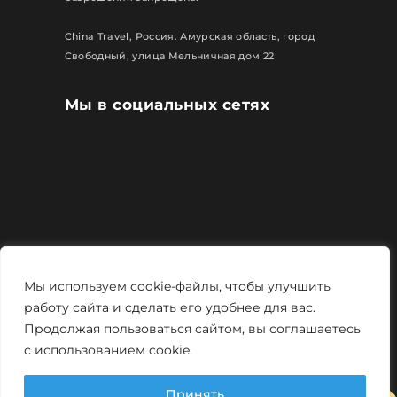
China Travel, Россия. Амурская область, город
Свободный, улица Мельничная дом 22
Мы в социальных сетях
Все права защищены
Мы используем cookie-файлы, чтобы улучшить
Политика конфиденциальности
работу сайта и сделать его удобнее для вас.
Продолжая пользоваться сайтом, вы соглашаетесь
Мощно и креативно от
Monstro-studio
с использованием cookie.
Принять