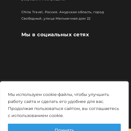
China Travel, Россия. Амурская область, город
Свободный, улица Мельничная дом 22
Мы в социальных сетях
Все права защищены
Мы используем cookie-файлы, чтобы улучшить
Политика конфиденциальности
работу сайта и сделать его удобнее для вас.
Продолжая пользоваться сайтом, вы соглашаетесь
Мощно и креативно от
Monstro-studio
с использованием cookie.
Принять