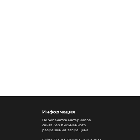
Информация
Перепечатка материалов
сайта без письменного
разрешения запрещена.
China Travel, Россия. Амурская