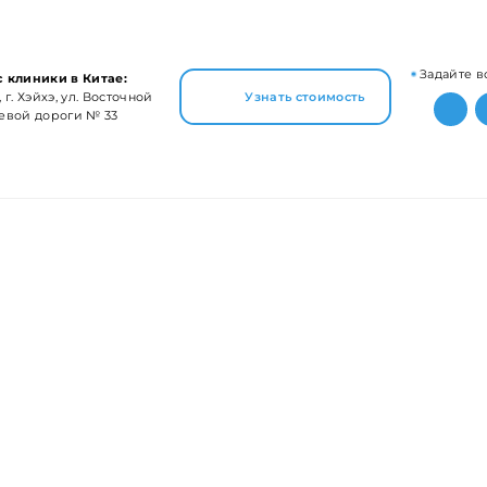
Задайте в
 клиники в Китае:
 г. Хэйхэ, ул. Восточной
Узнать стоимость
евой дороги № 33