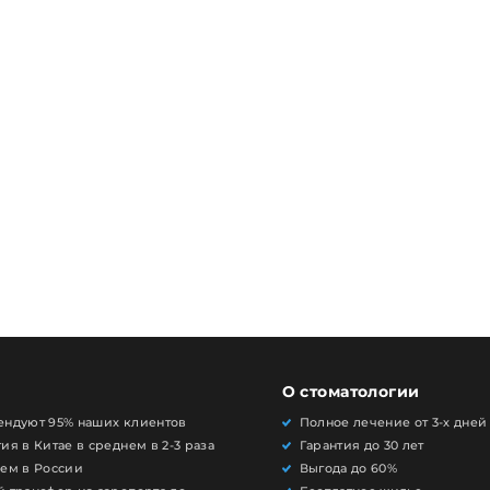
О стоматологии
ендуют 95% наших клиентов
Полное лечение от 3-х дней
ия в Китае в среднем в 2-3 раза
Гарантия до 30 лет
чем в России
Выгода до 60%