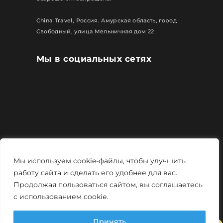
China Travel, Россия. Амурская область, город
Свободный, улица Мельничная дом 22
Мы в социальных сетях
Все права защищены
Мы используем cookie-файлы, чтобы улучшить
Политика конфиденциальности
работу сайта и сделать его удобнее для вас.
Продолжая пользоваться сайтом, вы соглашаетесь
Мощно и креативно от
Monstro-studio
с использованием cookie.
Принять