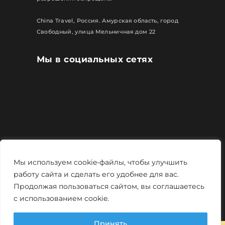
China Travel, Россия. Амурская область, город
Свободный, улица Мельничная дом 22
Мы в социальных сетях
Все права защищены
Мы используем cookie-файлы, чтобы улучшить
Политика конфиденциальности
работу сайта и сделать его удобнее для вас.
Продолжая пользоваться сайтом, вы соглашаетесь
Мощно и креативно от
Monstro-studio
с использованием cookie.
Принять