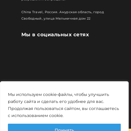
China Travel, Россия. Амурская область, город
Свободный, улица Мельничная дом 22
Мы в социальных сетях
Все права защищены
Мы используем cookie-файлы, чтобы улучшить
Политика конфиденциальности
работу сайта и сделать его удобнее для вас.
Продолжая пользоваться сайтом, вы соглашаетесь
Мощно и креативно от
Monstro-studio
с использованием cookie.
Принять