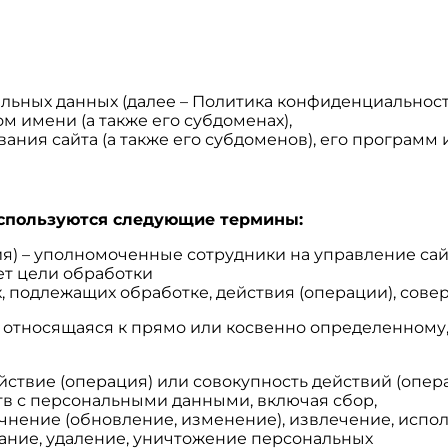
ьных данных (далее – Политика конфиденциальност
ом имени (а также его субдоменах),
ния сайта (а также его субдоменов), его программ и
используются следующие термины:
ия) – уполномоченные сотрудники на управление сай
ет цели обработки
х, подлежащих обработке, действия (операции), со
, относящаяся к прямо или косвенно определенному
ействие (операция) или совокупность действий (опе
тв с персональными данными, включая сбор,
очнение (обновление, изменение), извлечение, испо
вание, удаление, уничтожение персональных