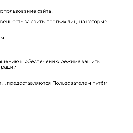
спользование сайта .
венность за сайты третьих лиц, на которые
м.
глашению и обеспечению режима защиты
трации
ти, предоставляются Пользователем путём