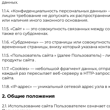
данных.
1.1.4. «Конфиденциальность персональных данных
лицом требование не допускать их распространени
или наличия иного законного основания.
1.1.5. «Сайт » — это совокупность связанных между с
также его субдоменах.
1.1.6. «Субдомены» — это страницы или совокупност
временные страницы, внизу который указана кон
1.1.5. «Пользователь сайта » (далее Пользователь)
продукты сайта .
1.1.7. «Cookies» — небольшой фрагмент данных, от
каждый раз пересылает веб-серверу в HTTP-запрос
сайта.
1.1.8. «IP-адрес» — уникальный сетевой адрес узла 
2. Общие положения
2.1. Использование сайта Пользователем означает