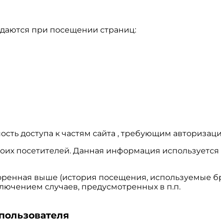
едаются при посещении страниц:
ость доступа к частям сайта , требующим авторизаци
х своих посетителей. Данная информация использует
оренная выше (история посещения, используемые бр
лючением случаев, предусмотренных в п.п.
 пользователя