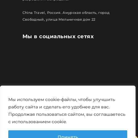
China Travel, Россия. Амурская область, город
Свободный, улица Мельничная дом 22
Мы в социальных сетях
Все права защищены
Мы используем cookie-файлы, чтобы улучшить
Политика конфиденциальности
работу сайта и сделать его удобнее для вас.
Продолжая пользоваться сайтом, вы соглашаетесь
Мощно и креативно от
Monstro-studio
с использованием cookie.
Принять