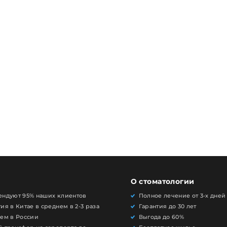
О стоматологии
ендуют 95% наших клиентов
Полное лечение от 3-х дней
ия в Китае в среднем в 2-3 раза
Гарантия до 30 лет
чем в России
Выгода до 60%