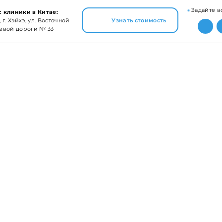
Задайте в
 клиники в Китае:
 г. Хэйхэ, ул. Восточной
Узнать стоимость
евой дороги № 33