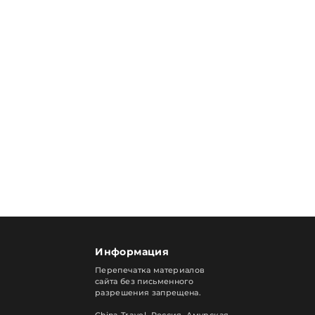
Информация
Перепечатка материалов
сайта без письменного
разрешения запрещена.
China Travel, Россия. Амурская