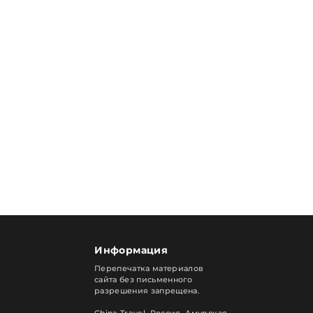
Информация
Перепечатка материалов
сайта без письменного
разрешения запрещена.
China Travel, Россия. Амурская