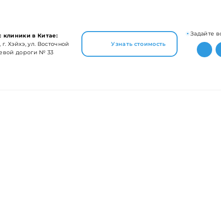
Задайте в
 клиники в Китае:
 г. Хэйхэ, ул. Восточной
Узнать стоимость
евой дороги № 33