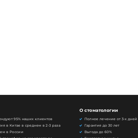
О стоматологии
ендуют 95% наших клиентов
Полное лечение от 3-х дней
ия в Китае в среднем в 2-3 раза
Гарантия до 30 лет
чем в России
Выгода до 60%