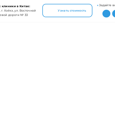
Задайте в
 клиники в Китае:
 г. Хэйхэ, ул. Восточной
Узнать стоимость
евой дороги № 33