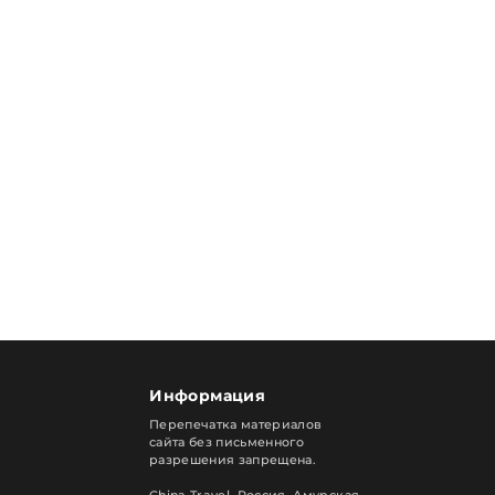
Информация
Перепечатка материалов
сайта без письменного
разрешения запрещена.
China Travel, Россия. Амурская