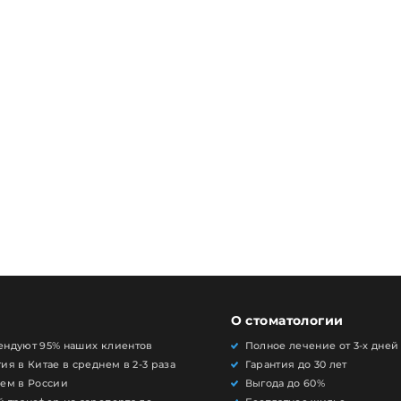
О стоматологии
ендуют 95% наших клиентов
Полное лечение от 3-х дней
ия в Китае в среднем в 2-3 раза
Гарантия до 30 лет
чем в России
Выгода до 60%