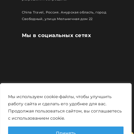
China Travel, Россия. Амурская область, город
Свободный, улица Мельничная дом 22
Мы в социальных сетях
Все права защищены
Мы используем cookie-файлы, чтобы улучшить
Политика конфиденциальности
работу сайта и сделать его удобнее для вас.
Продолжая пользоваться сайтом, вы соглашаетесь
Мощно и креативно от
Monstro-studio
с использованием cookie.
Принять