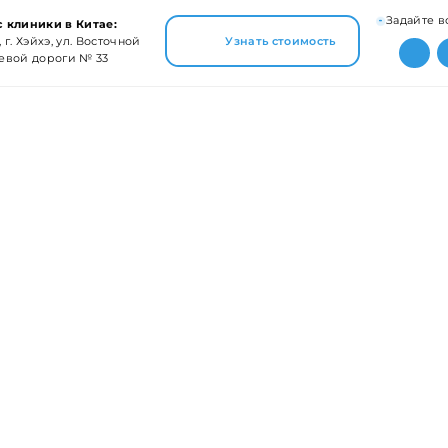
Задайте в
 клиники в Китае:
 г. Хэйхэ, ул. Восточной
Узнать стоимость
евой дороги № 33