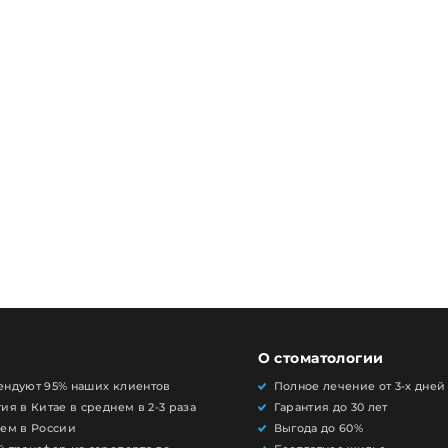
О стоматологии
ендуют 95% наших клиентов
Полное лечение от 3-х дней
ия в Китае в среднем в 2-3 раза
Гарантия до 30 лет
чем в России
Выгода до 60%