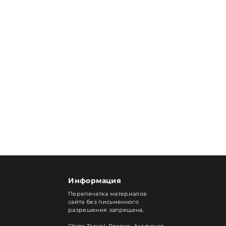
Информация
Перепечатка материалов
сайта без письменного
разрешения запрещена.
China Travel, Россия. Амурская