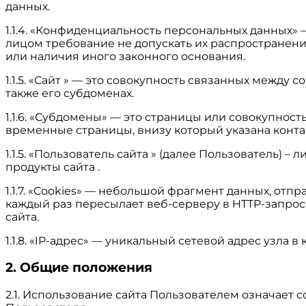
данных.
1.1.4. «Конфиденциальность персональных данных
лицом требование не допускать их распространени
или наличия иного законного основания.
1.1.5. «Сайт » — это совокупность связанных между с
также его субдоменах.
1.1.6. «Субдомены» — это страницы или совокупност
временные страницы, внизу который указана кон
1.1.5. «Пользователь сайта » (далее Пользователь)
продукты сайта .
1.1.7. «Cookies» — небольшой фрагмент данных, от
каждый раз пересылает веб-серверу в HTTP-запрос
сайта.
1.1.8. «IP-адрес» — уникальный сетевой адрес узла 
2. Общие положения
2.1. Использование сайта Пользователем означает