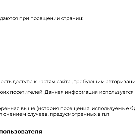
едаются при посещении страниц:
ость доступа к частям сайта , требующим авторизаци
х своих посетителей. Данная информация использует
оренная выше (история посещения, используемые бр
лючением случаев, предусмотренных в п.п.
 пользователя