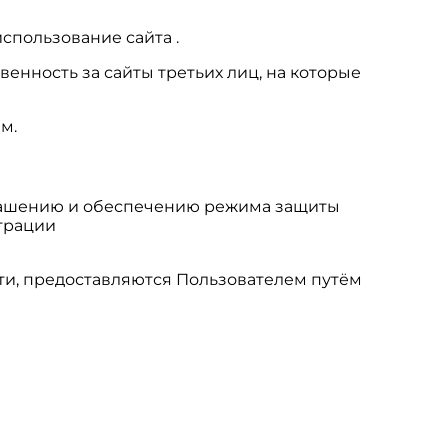
спользование сайта .
венность за сайты третьих лиц, на которые
м.
глашению и обеспечению режима защиты
трации
ти, предоставляются Пользователем путём