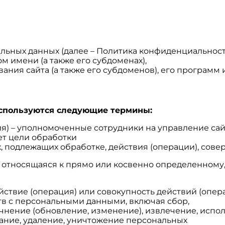
ьных данных (далее – Политика конфиденциальност
ом имени (а также его субдоменах),
ния сайта (а также его субдоменов), его программ и
используются следующие термины:
ия) – уполномоченные сотрудники на управление сай
ет цели обработки
х, подлежащих обработке, действия (операции), со
, относящаяся к прямо или косвенно определенному
ействие (операция) или совокупность действий (опе
тв с персональными данными, включая сбор,
очнение (обновление, изменение), извлечение, испо
вание, удаление, уничтожение персональных