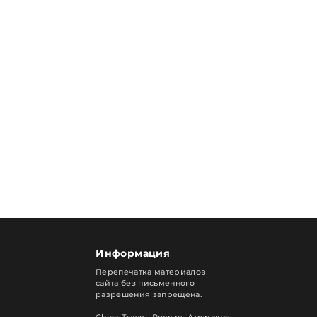
Информация
Перепечатка материалов
сайта без письменного
разрешения запрещена.
China Travel, Россия. Амурская