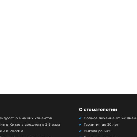
О стоматологии
ендуют 95% наших клиентов
Полное лечение от 3-х дней
ия в Китае в среднем в 2-3 раза
Гарантия до 30 лет
чем в России
Выгода до 60%