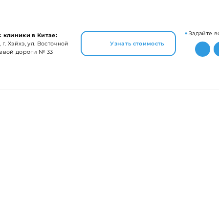
Задайте в
 клиники в Китае:
 г. Хэйхэ, ул. Восточной
Узнать стоимость
евой дороги № 33