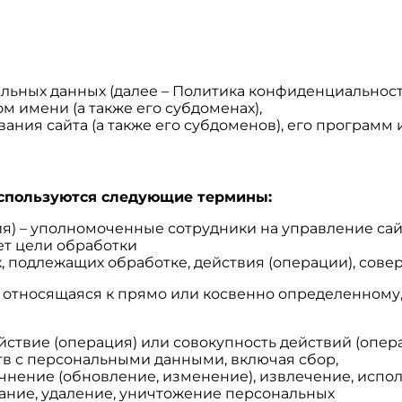
ьных данных (далее – Политика конфиденциальност
ом имени (а также его субдоменах),
ния сайта (а также его субдоменов), его программ и
используются следующие термины:
ия) – уполномоченные сотрудники на управление сай
ет цели обработки
х, подлежащих обработке, действия (операции), со
, относящаяся к прямо или косвенно определенному
ействие (операция) или совокупность действий (опе
тв с персональными данными, включая сбор,
очнение (обновление, изменение), извлечение, испо
вание, удаление, уничтожение персональных