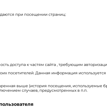
едаются при посещении страниц:
ость доступа к частям сайта , требующим авторизаци
х своих посетителей. Данная информация использует
оренная выше (история посещения, используемые бр
лючением случаев, предусмотренных в п.п.
 пользователя