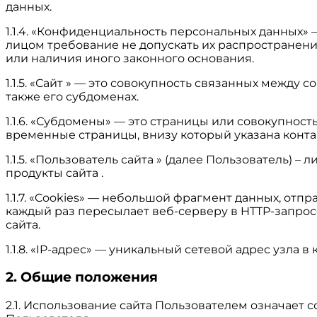
данных.
1.1.4. «Конфиденциальность персональных данных
лицом требование не допускать их распространени
или наличия иного законного основания.
1.1.5. «Сайт » — это совокупность связанных между с
также его субдоменах.
1.1.6. «Субдомены» — это страницы или совокупност
временные страницы, внизу который указана кон
1.1.5. «Пользователь сайта » (далее Пользователь)
продукты сайта .
1.1.7. «Cookies» — небольшой фрагмент данных, от
каждый раз пересылает веб-серверу в HTTP-запрос
сайта.
1.1.8. «IP-адрес» — уникальный сетевой адрес узла 
2. Общие положения
2.1. Использование сайта Пользователем означает