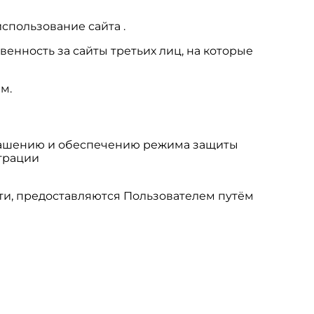
спользование сайта .
венность за сайты третьих лиц, на которые
м.
глашению и обеспечению режима защиты
трации
ти, предоставляются Пользователем путём