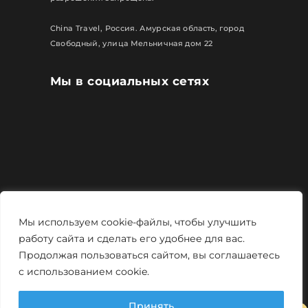
China Travel, Россия. Амурская область, город
Свободный, улица Мельничная дом 22
Мы в социальных сетях
Все права защищены
Мы используем cookie-файлы, чтобы улучшить
Политика конфиденциальности
работу сайта и сделать его удобнее для вас.
Продолжая пользоваться сайтом, вы соглашаетесь
Мощно и креативно от
Monstro-studio
с использованием cookie.
Принять